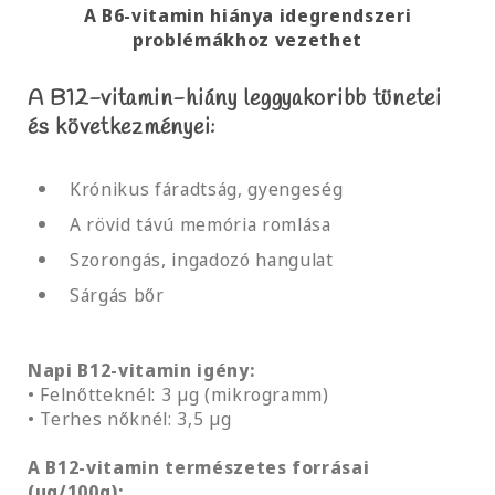
A B6-vitamin hiánya idegrendszeri
problémákhoz vezethet
A B12-vitamin-hiány leggyakoribb tünetei
és következményei:
Krónikus fáradtság, gyengeség
A rövid távú memória romlása
Szorongás, ingadozó hangulat
Sárgás bőr
Napi B12-vitamin igény:
• Felnőtteknél: 3 µg (mikrogramm)
• Terhes nőknél: 3,5 µg
A B12-vitamin természetes forrásai
(µg/100g):