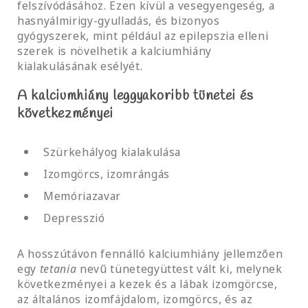
felszívódásához. Ezen kívül a vesegyengeség, a
hasnyálmirigy-gyulladás, és bizonyos
gyógyszerek, mint például az epilepszia elleni
szerek is növelhetik a kalciumhiány
kialakulásának esélyét.
A kalciumhiány leggyakoribb tünetei és
következményei
Szürkehályog kialakulása
Izomgörcs, izomrángás
Memóriazavar
Depresszió
A hosszútávon fennálló kalciumhiány jellemzően
egy
tetania
nevű tünetegyüttest vált ki, melynek
következményei a kezek és a lábak izomgörcse,
az általános izomfájdalom, izomgörcs, és az