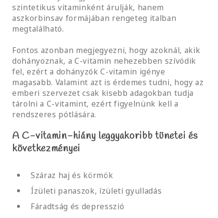
szintetikus vitaminként árulják, hanem
aszkorbinsav formájában rengeteg italban
megtalálható.
Fontos azonban megjegyezni, hogy azoknál, akik
dohányoznak, a C-vitamin nehezebben szívódik
fel, ezért a dohányzók C-vitamin igénye
magasabb. Valamint azt is érdemes tudni, hogy az
emberi szervezet csak kisebb adagokban tudja
tárolni a C-vitamint, ezért figyelnünk kell a
rendszeres pótlására.
A C-vitamin-hiány leggyakoribb tünetei és
következményei
Száraz haj és körmök
Ízületi panaszok, ízületi gyulladás
Fáradtság és depresszió