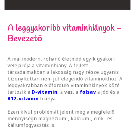
A leggyakoribb vitaminhiányok -
Bevezető
A mai modern, rohanó életmód egyik gyakori
velejárója a vitaminhiány. A fejlett
társadalmakban a lakosság nagy része ugyanis
bizonyítottan nem jut elegendő vitaminokhoz. A
leggyakrabban előforduló vitaminhiányok közé
tartozik a
D-vitamin
, a
vas
, a
folsav
a jód és a
B12-vitamin
hiánya.
Ezen kívül problémát jelent még a megfelelő
mennyiségű magnézium-, kalcium-, cink- és
káliumfogyasztás is.