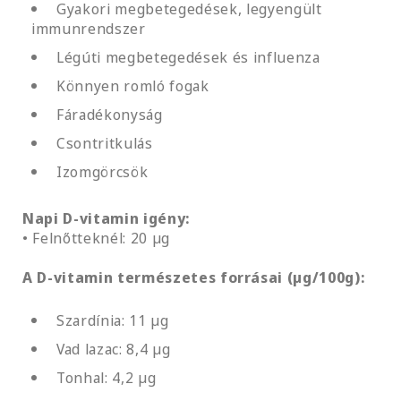
Gyakori megbetegedések, legyengült
immunrendszer
Légúti megbetegedések és influenza
Könnyen romló fogak
Fáradékonyság
Csontritkulás
Izomgörcsök
Napi D-vitamin igény:
• Felnőtteknél: 20 µg
A D-vitamin természetes forrásai (µg/100g):
Szardínia: 11 µg
Vad lazac: 8,4 µg
Tonhal: 4,2 µg