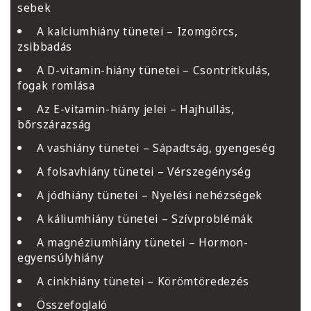
sebek
A kalciumhiány tünetei – Izomgörcs,
zsibbadás
A D-vitamin-hiány tünetei – Csontritkulás,
fogak romlása
Az E-vitamin-hiány jelei – Hajhullás,
bőrszárazság
A vashiány tünetei – Sápadtság, gyengeség
A folsavhiány tünetei – Vérszegénység
A jódhiány tünetei – Nyelési nehézségek
A káliumhiány tünetei – Szívproblémák
A magnéziumhiány tünetei – Hormon-
egyensúlyhiány
A cinkhiány tünetei – Körömtöredezés
Összefoglaló