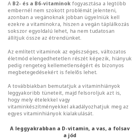
A
B2- és a B6-vitaminok
fogyasztása a legtöbb
embernél nem szokott problémát jelenteni,
azonban a vegánoknak jobban ügyelniük kell
ezekre a vitaminokra, hiszen a vegán táplálkozás
sokszor egyoldalú lehet, ha nem tudatosan
állítjuk össze az étrendünket.
Az említett vitaminok az egészséges, változatos
életmód elengedhetetlen részét képezik, hiányuk
pedig rengeteg kellemetlenségért és bizonyos
megbetegedésekért is felelős lehet.
A továbbiakban bemutatjuk a vitaminhiányok
leggyakoribb tüneteit, majd felsoroljuk azt is,
hogy mely ételekkel vagy
vitaminkészítményekkel akadályozhatjuk meg az
egyes vitaminhiányok kialakulását.
A leggyakrabban a D-vitamin, a vas, a folsav
a jód