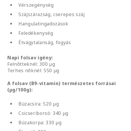
Vérszegénység
Szájszárazság, cserepes száj
Hangulatingadozások
Feledékenység
Étvágytalanság, fogyás
Napi folsav igény:
Felnőtteknél: 300 µg
Terhes nőknél: 550 µg
A folsav (B9-vitamin) természetes forrásai
(µg/100g):
Búzacsíra: 520 µg
Csicseriborsó: 340 µg
Búzakorpa: 330 µg