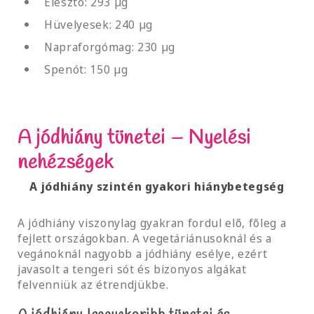
Élesztő: 293 µg
Hüvelyesek: 240 µg
Napraforgómag: 230 µg
Spenót: 150 µg
A jódhiány tünetei – Nyelési
nehézségek
A jódhiány szintén gyakori hiánybetegség
A jódhiány viszonylag gyakran fordul elő, főleg a
fejlett országokban. A vegetáriánusoknál és a
vegánoknál nagyobb a jódhiány esélye, ezért
javasolt a tengeri sót és bizonyos algákat
felvenniük az étrendjükbe.