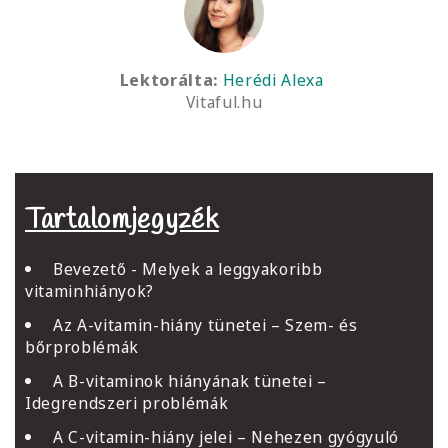
Lektorálta:
Herédi Alexa
Vitaful.hu
Tartalomjegyzék
Bevezető - Melyek a leggyakoribb
vitaminhiányok?
Az A-vitamin-hiány tünetei – Szem- és
bőrproblémák
A B-vitaminok hiányának tünetei –
Idegrendszeri problémák
A C-vitamin-hiány jelei – Nehezen gyógyuló