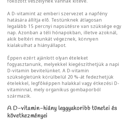
fokozott veszélynek vannak kitéve.
A D-vitamint az emberi szervezet a napfény
hatására állítja elő. Testünknek átlagosan
legalább 15 percnyi napsütésre van szüksége egy
nap. Azonban a téli hónapokban, illetve azoknál,
akik beltéri munkát végeznek, könnyen
kialakulhat a hiányállapot.
Éppen ezért ajánlott olyan ételeket
fogyasztanunk, melyekkel kiegészíthetjük a napi
D-vitamin bevitelünket. A D-vitamin
szükségletünk körülbelül 20 %-át fedezhetjük
ételekkel, legfőképpen halakkal vagy étkezési D-
vitaminnal, mely organikus gombaporból
származik.
A D-vitamin-hiány leggyakoribb tünetei és
következményei