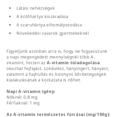
Látási nehézségek
A kötőhártya kiszáradása
A szaruhártya elhomályosodása
Növekedési zavarok gyermekeknél
Figyeljünk azonban arra is, hogy ne fogyasszunk
a napi megengedett mennyiségnél több A-
vitamint, hiszen az
A-vitamin túladagolása
okozhat fejfájást, szédülést, hányingert, hányást,
valamint a hajhullás és bizonyos bőrbetegségek
kialakulásának a kockázata is nőhet.
Napi A-vitamin igény:
Nőknél: 0,8 mg
Férfiaknál: 1 mg
Az A-vitamin természetes forrásai (mg/100g):