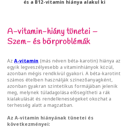
és a B12-vitamin hiánya
alakul ki
A-vitamin-hiány tünetei –
Szem- és bőrproblémák
Az
A-vitamin
(más néven béta-karotin) hiánya az
egyik legveszélyesebb a vitaminhiányok közül,
azonban mégis rendkívül gyakori. A béta-karotint
számos ételben használják színezőanyagként,
azonban gyakran szintetikus formájában jelenik
meg, melynek túladagolása elősegítheti a rák
kialakulását és rendellenességeket okozhat a
terhesség alatt a magzatban.
Az A-vitamin hiányának tünetei és
következményei: