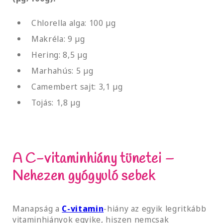
Chlorella alga: 100 µg
Makréla: 9 µg
Hering: 8,5 µg
Marhahús: 5 µg
Camembert sajt: 3,1 µg
Tojás: 1,8 µg
A C-vitaminhiány tünetei –
Nehezen gyógyuló sebek
Manapság a
C-vitamin
-hiány az egyik legritkább
vitaminhiányok egyike, hiszen nemcsak