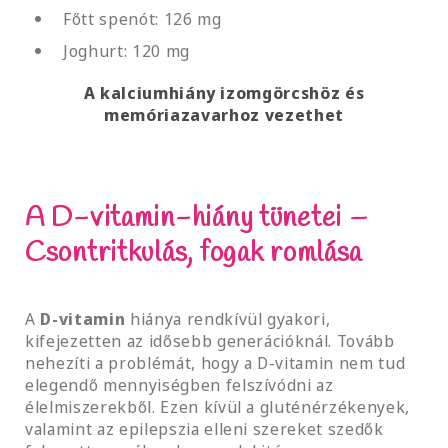
Főtt spenót: 126 mg
Joghurt: 120 mg
A kalciumhiány izomgörcshöz és
memóriazavarhoz vezethet
A D-vitamin-hiány tünetei –
Csontritkulás, fogak romlása
A
D-vitamin
hiánya rendkívül gyakori,
kifejezetten az idősebb generációknál. Tovább
nehezíti a problémát, hogy a D-vitamin nem tud
elegendő mennyiségben felszívódni az
élelmiszerekből. Ezen kívül a gluténérzékenyek,
valamint az epilepszia elleni szereket szedők