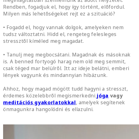
Rendben, fogadjuk el, hogy így történt, előfordul.
Milyen más lehetőségeket rejt ez a szituáció?
• Fogadd el, hogy vannak dolgok, amelyeken nem
tudsz változtatni. Hidd el, rengeteg felesleges
stressztől kíméled meg magadat.
• Tanulj meg megbocsátani. Magadnak és másoknak
is. A benned fortyogó harag nem old meg semmit,
csak téged mar belülről. Itt az ideje belátni, emberi
lények vagyunk és mindannyian hibázunk.
Ahhoz, hogy magad mögött tudd hagyni a stresszt,
érdemes közelebbről megismerkedni
jóga
vagy
meditációs gyakorlatokkal
, amelyek segítenek
önmagunkra hangolódni és ellazulni.