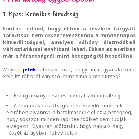
1. típus: Krónikus fáradtság
Fontos tudnod, hogy ebben a részben tárgyalt
fáradtság nem összetévesztendő a mindennapos
kimerültséggel, amelyet néhány életmódbeli
változtatással enyhíteni lehet. Ebben az esetben
már a fáradtságról, mint betegségről beszélünk.
Milyen
jelek
utalnak arra, hogy már gyanakodnod
kell: itt többről van szó, mint sima kimerültség?
Energiahiány, testi és mentális kimerültség
A krónikus fáradtságban szenvedő emberek
életében olyannyira hatalmasodik el ez a betegség,
hogy sokszor mindennapi teendőiket sem tudják
elvégezni. Gyakran előfordul, hogy napjaik nagy
részét az ágyban fekve töltik.