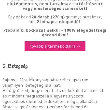
gluténmentes, nem tartalmaz tartósítószert
vagy mesterséges színezéket!
Egy doboz
120 darab
(270 g)
gummyt tartalmaz,
ami
2 hónapra elegendő!
Próbáld ki kockázat nélkül – 100% elégedettségi
garanciával!
Tovább a termékoldalra ->
5. Betegség
Sajnos a fáradékonyság hátterében gyakran
valamilyen betegség is állhat.
Ha úgy érzed, hogy eleget alszol, kerülöd a stresszt
és mindent megteszel a kiegyensúlyozott,
egészséges életmód érdekében, mégis állandóan
fáradt vagy, érdemes orvoshoz fordulnod és