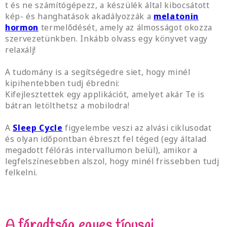
t és ne számítógépezz, a készülék által kibocsátott
kép- és hanghatások akadályozzák a
melatonin
hormon
termelődését, amely az álmosságot okozza
szervezetünkben. Inkább olvass egy könyvet vagy
relaxálj!
A tudomány is a segítségedre siet, hogy minél
kipihentebben tudj ébredni:
Kifejlesztettek egy applikációt, amelyet akár Te is
bátran letölthetsz a mobilodra!
A
Sleep Cycle
figyelembe veszi az alvási ciklusodat
és olyan időpontban ébreszt fel téged (egy általad
megadott félórás intervallumon belül), amikor a
legfelszínesebben alszol, hogy minél frissebben tudj
felkelni.
A fáradtság egyes típusai