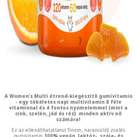
A Women's Multi étrend-kiegészítő gumivitamin
- egy tökéletes napi multivitamin 8 féle
vitaminnal és 4 fontos nyomelemmel (mint a
cink, szelén, jód és réz) minden aktív nő
számára!
Ez az ellenállhatatlanul finom, narancsízű zselés
gumivitamin
100% vegán, laktóz-, szója- és