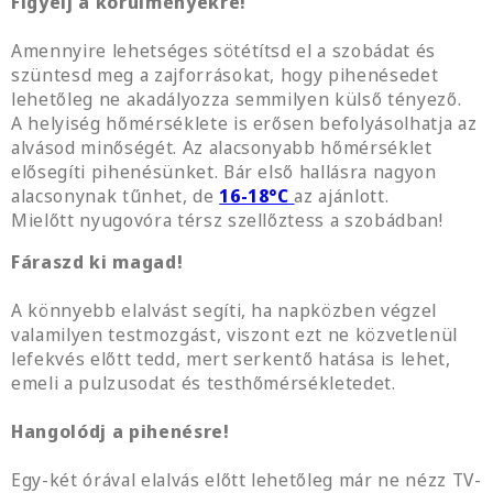
Figyelj a körülményekre!
Amennyire lehetséges sötétítsd el a szobádat és
szüntesd meg a zajforrásokat, hogy pihenésedet
lehetőleg ne akadályozza semmilyen külső tényező.
A helyiség hőmérséklete is erősen befolyásolhatja az
alvásod minőségét. Az alacsonyabb hőmérséklet
elősegíti pihenésünket. Bár első hallásra nagyon
alacsonynak tűnhet, de
16-18°C
az ajánlott.
Mielőtt nyugovóra térsz szellőztess a szobádban!
Fáraszd ki magad!
A könnyebb elalvást segíti, ha napközben végzel
valamilyen testmozgást, viszont ezt ne közvetlenül
lefekvés előtt tedd, mert serkentő hatása is lehet,
emeli a pulzusodat és testhőmérsékletedet.
Hangolódj a pihenésre!
Egy-két órával elalvás előtt lehetőleg már ne nézz TV-