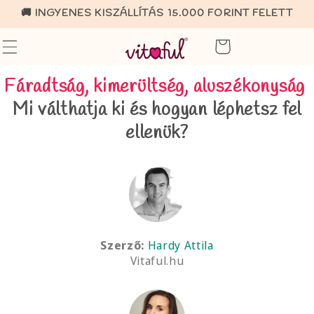
Ugrás a
🚚 INGYENES KISZÁLLÍTÁS 15.000 FORINT FELETT
tartalomhoz
Fáradtság, kimerültség, aluszékonyság
Mi válthatja ki és hogyan léphetsz fel
ellenük?
Szerző:
Hardy Attila
Vitaful.hu