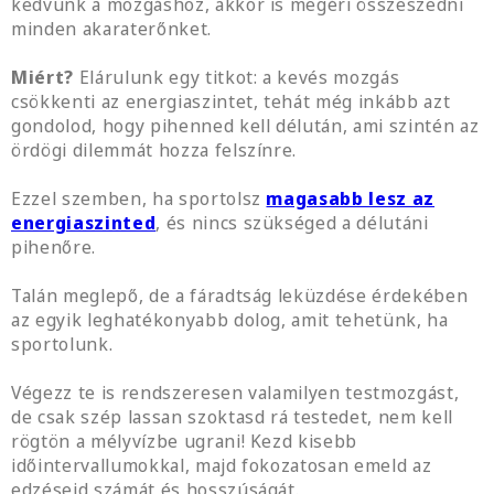
kedvünk a mozgáshoz, akkor is megéri összeszedni
minden akaraterőnket.
Miért?
Elárulunk egy titkot: a kevés mozgás
csökkenti az energiaszintet, tehát még inkább azt
gondolod, hogy pihenned kell délután, ami szintén az
ördögi dilemmát hozza felszínre.
Ezzel szemben, ha sportolsz
magasabb lesz az
energiaszinted
, és nincs szükséged a délutáni
pihenőre.
Talán meglepő, de a fáradtság leküzdése érdekében
az egyik leghatékonyabb dolog, amit tehetünk, ha
sportolunk.
Végezz te is rendszeresen valamilyen testmozgást,
de csak szép lassan szoktasd rá testedet, nem kell
rögtön a mélyvízbe ugrani! Kezd kisebb
időintervallumokkal, majd fokozatosan emeld az
edzéseid számát és hosszúságát.