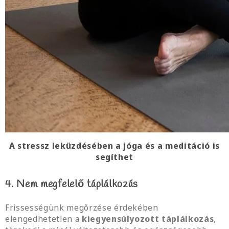
A stressz leküzdésében a jóga és a meditáció is
segíthet
4. Nem megfelelő táplálkozás
Frissességünk megőrzése érdekében
elengedhetetlen a
kiegyensúlyozott táplálkozás
,