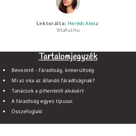
Lektorálta:
Herédi Alexa
Vitaful.hu
Tartalomjegyzék
Bevezető - Fáradtság, kimerültség
Mi az oka az állandó fáradtságnak?
Tanácsok a pihentető alvásért
A fáradtság egyes típusai
Összefoglaló