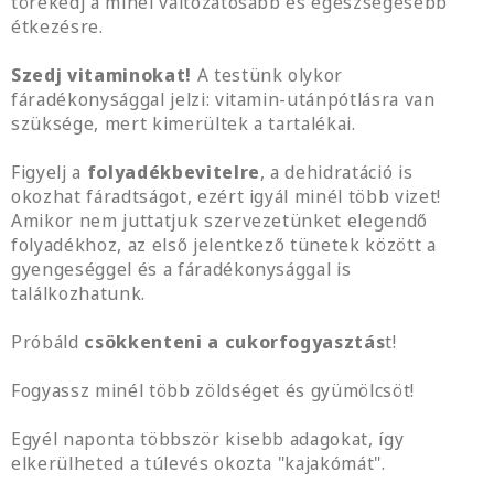
törekedj a minél változatosabb és egészségesebb
étkezésre.
Szedj vitaminokat!
A testünk olykor
fáradékonysággal jelzi: vitamin-utánpótlásra van
szüksége, mert kimerültek a tartalékai.
Figyelj a
folyadékbevitelre
, a dehidratáció is
okozhat fáradtságot, ezért igyál minél több vizet!
Amikor nem juttatjuk szervezetünket elegendő
folyadékhoz, az első jelentkező tünetek között a
gyengeséggel és a fáradékonysággal is
találkozhatunk.
Próbáld
csökkenteni a cukorfogyasztás
t!
Fogyassz minél több zöldséget és gyümölcsöt!
Egyél naponta többször kisebb adagokat, így
elkerülheted a túlevés okozta "kajakómát".