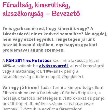
Fáradtság, kimerültség,
aluszékonyság – Bevezető
Te is gyakran érzed, hogy kimerült vagy? A
fáradtságtól nincs kedved semmihez? Ne aggódj,
nem vagy ezzel egyedül, rengetegen járunk
hozzád hasonló cipőben, egy nagyon gyakori
problémával állunk szemben:
A
KSH 2014-es kutatás
a
szerint a lakosság közel
40%-a
számolt be
alvászavarról
, aluszékonyságról
vagy álmatlanságról,
10%
-ának pedig a
fáradékonyság minden napját végigkíséri.
Van egy jó hírem!
Tudsz tenni a kimerültség ellen!
Elhoztunk neked a fáradtság különböző típusait, a
hozzájuk tartozó lehetséges kiváltó okokat és pár jól
bevált tippet. Remélem számodra is hasznosak
lesznek! Győzzük le együtt a fáradtságot!