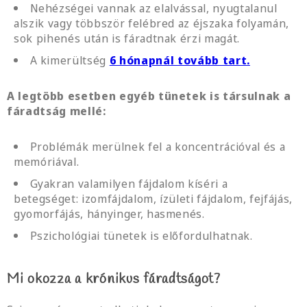
Nehézségei vannak az elalvással, nyugtalanul
alszik vagy többször felébred az éjszaka folyamán,
sok pihenés után is fáradtnak érzi magát.
A kimerültség
6 hónapnál tovább tart.
A legtöbb esetben egyéb tünetek is társulnak a
fáradtság mellé:
Problémák merülnek fel a koncentrációval és a
memóriával.
Gyakran valamilyen fájdalom kíséri a
betegséget: izomfájdalom, ízületi fájdalom, fejfájás,
gyomorfájás, hányinger, hasmenés.
Pszichológiai tünetek is előfordulhatnak.
Mi okozza a krónikus fáradtságot?