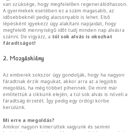
van szüksége, hogy megfelelően regenerálódhasson.
A gyermekek esetében ez a szám magasabb, az
idősebbeknél pedig alacsonyabb is lehet. Első
lépésként igyekezz úgy alakítani napjaidat, hogy
megfelelő mennyiségű időt tudj minden nap alvásra
szánni. De vigyázz, a
túl sok alvás is okozhat
fáradtságot!
2. Mozgáshiány
Az emberek sokszor úgy gondolják, hogy ha nagyon
fáradtnak érzik magukat, akkor arra az a legjobb
megoldás, ha még többet pihennek. De mint már
említettük a cikkünk elején, a túl sok alvás is növeli a
fáradtság érzetét. Így pedig egy ördögi körbe
kerülünk.
Mi erre a megoldás?
Amikor nagyon kimerültek vagyunk és semmi