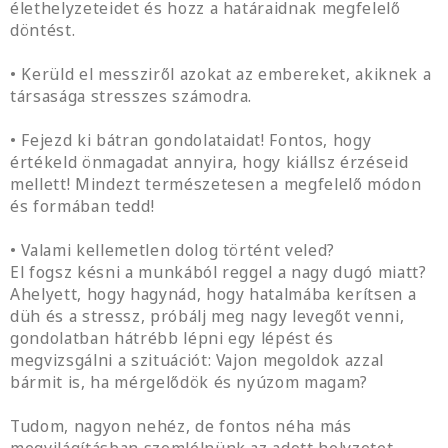
élethelyzeteidet és hozz a határaidnak megfelelő
döntést.
• Kerüld el messziről azokat az embereket, akiknek a
társasága stresszes számodra.
• Fejezd ki bátran gondolataidat! Fontos, hogy
értékeld önmagadat annyira, hogy kiállsz érzéseid
mellett! Mindezt természetesen a megfelelő módon
és formában tedd!
• Valami kellemetlen dolog történt veled?
El fogsz késni a munkából reggel a nagy dugó miatt?
Ahelyett, hogy hagynád, hogy hatalmába kerítsen a
düh és a stressz, próbálj meg nagy levegőt venni,
gondolatban hátrébb lépni egy lépést és
megvizsgálni a szituációt: Vajon megoldok azzal
bármit is, ha mérgelődök és nyúzom magam?
Tudom, nagyon nehéz, de fontos néha más
megvilágításban szemlélnünk az adott helyzetet.