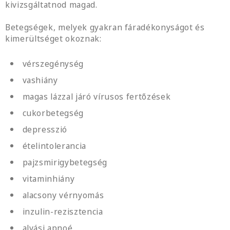
kivizsgáltatnod magad.
Betegségek, melyek gyakran fáradékonyságot és
kimerültséget okoznak:
vérszegénység
vashiány
magas lázzal járó vírusos fertőzések
cukorbetegség
depresszió
ételintolerancia
pajzsmirigybetegség
vitaminhiány
alacsony vérnyomás
inzulin-rezisztencia
alvási apnoé