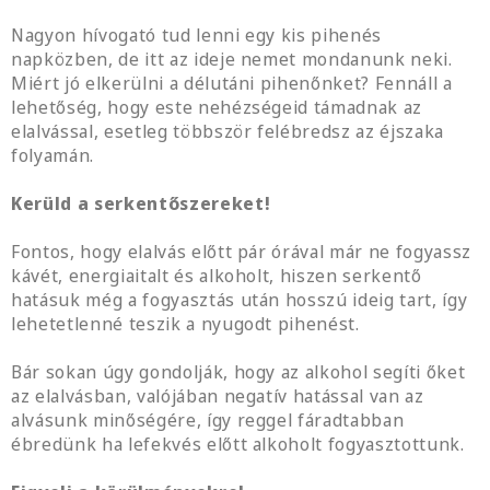
Nagyon hívogató tud lenni egy kis pihenés
napközben, de itt az ideje nemet mondanunk neki.
Miért jó elkerülni a délutáni pihenőnket? Fennáll a
lehetőség, hogy este nehézségeid támadnak az
elalvással, esetleg többször felébredsz az éjszaka
folyamán.
Kerüld a serkentőszereket!
Fontos, hogy elalvás előtt pár órával már ne fogyassz
kávét, energiaitalt és alkoholt, hiszen serkentő
hatásuk még a fogyasztás után hosszú ideig tart, így
lehetetlenné teszik a nyugodt pihenést.
Bár sokan úgy gondolják, hogy az alkohol segíti őket
az elalvásban, valójában negatív hatással van az
alvásunk minőségére, így reggel fáradtabban
ébredünk ha lefekvés előtt alkoholt fogyasztottunk.