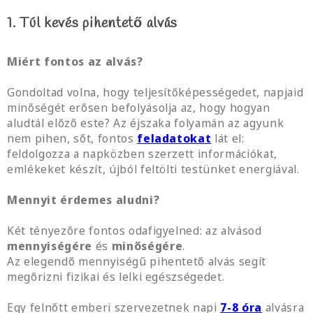
1. Túl kevés pihentető alvás
Miért fontos az alvás?
Gondoltad volna, hogy teljesítőképességedet, napjaid
minőségét erősen befolyásolja az, hogy hogyan
aludtál előző este? Az éjszaka folyamán az agyunk
nem pihen, sőt, fontos
feladatokat
lát el:
feldolgozza a napközben szerzett információkat,
emlékeket készít, újból feltölti testünket energiával.
Mennyit érdemes aludni?
Két tényezőre fontos odafigyelned: az alvásod
mennyiségére
és
minőségére
.
Az elegendő mennyiségű pihentető alvás segít
megőrizni fizikai és lelki egészségedet.
Egy felnőtt emberi szervezetnek napi
7-8 óra
alvásra