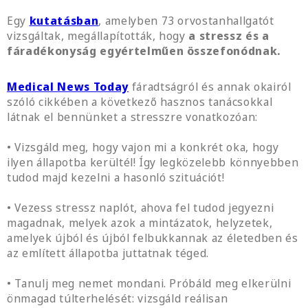
Egy
kutatásban
, amelyben 73 orvostanhallgatót
vizsgáltak, megállapították, hogy
a stressz és a
fáradékonyság egyértelműen összefonódnak.
Medical News Today
fáradtságról és annak okairól
szóló cikkében a következő hasznos tanácsokkal
látnak el bennünket a stresszre vonatkozóan:
• Vizsgáld meg, hogy vajon mi a konkrét oka, hogy
ilyen állapotba kerültél! Így legközelebb könnyebben
tudod majd kezelni a hasonló szituációt!
• Vezess stressz naplót, ahova fel tudod jegyezni
magadnak, melyek azok a mintázatok, helyzetek,
amelyek újból és újból felbukkannak az életedben és
az említett állapotba juttatnak téged.
• Tanulj meg nemet mondani. Próbáld meg elkerülni
önmagad túlterhelését: vizsgáld reálisan