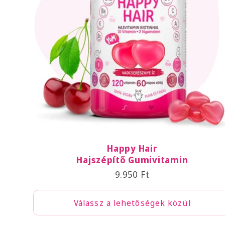
k
c
i
ó
:
Happy Hair
Hajszépítő Gumivitamin
Normál
9.950 Ft
ár
Válassz a lehetőségek közül