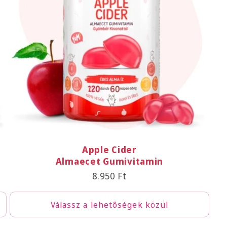
Apple Cider
Almaecet Gumivitamin
Normál
8.950 Ft
ár
Válassz a lehetőségek közül