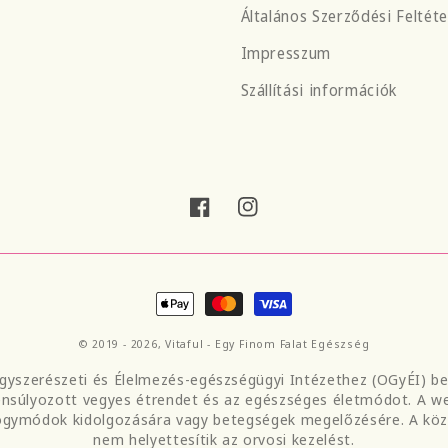
Általános Szerződési Feltéte
Impresszum
Szállítási információk
Facebook
Instagram
Fizetési
módok
© 2019 - 2026,
Vitaful - Egy Finom Falat Egészség
gyszerészeti és Élelmezés-egészségügyi Intézethez (OGyÉI) bej
yensúlyozott vegyes étrendet és az egészséges életmódot. A 
gyógymódok kidolgozására vagy betegségek megelőzésére. A közö
nem helyettesítik az orvosi kezelést.