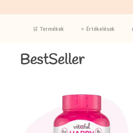
Ugrás a
tartalomhoz
🛒 Termékek
⭐ Értékelések
K
BestSeller
o
l
l
e