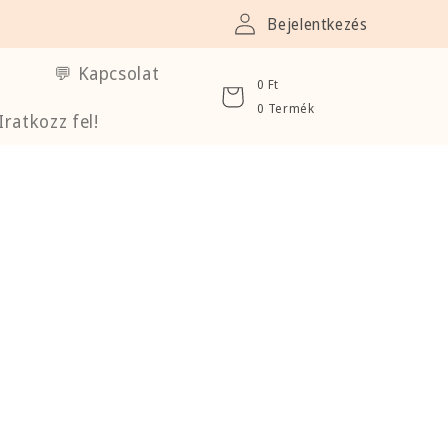
Bejelentkezés
💬 Kapcsolat
0 Ft
0 Termék
Iratkozz fel!