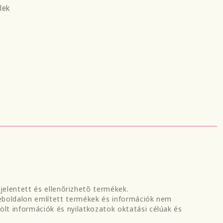
lek
elentett és ellenőrizhető termékek.
weboldalon említett termékek és információk nem
lt információk és nyilatkozatok oktatási célúak és